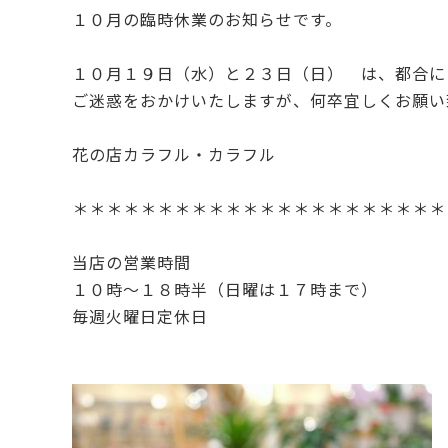
１０月の臨時休業のお知らせです。
c
it
e
te
１０月１９日（水）と２３日（日） は、都合に
b
r
ご迷惑をおかけいたしますが、何卒宜しくお願い
o
o
花の店カラフル・カラフル
k
＊＊＊＊＊＊＊＊＊＊＊＊＊＊＊＊＊＊＊＊＊＊
当店の営業時間
１０時～１８時半（日曜は１７時まで）
毎週火曜日定休日