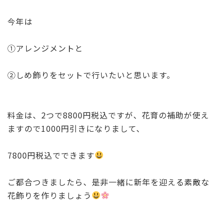
b
r
o
今年は
o
①アレンジメントと
k
②しめ飾りをセットで行いたいと思います。
料金は、2つで8800円税込ですが、花育の補助が使え
ますので1000円引きになりまして、
7800円税込でできます
ご都合つきましたら、是非一緒に新年を迎える素敵な
花飾りを作りましょう