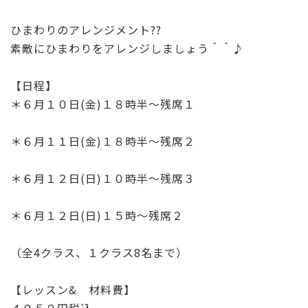
b
r
o
ひまわりのアレンジメント??
o
素敵にひまわりをアレンジしましょう＾＾♪
k
【日程】
＊６月１０日(金)１８時半～残席１
＊６月１１日(金)１８時半～残席２
＊６月１２日(日)１０時半～残席３
＊６月１２日(日)１５時～残席２
（全4クラス、１クラス8名まで）
【レッスン& 材料費】
４９５０円税込