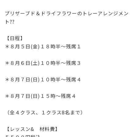
b
r
o
プリザーブド＆ドライフラワーのトレーアレンジメン
o
ト??
k
【日程】
＊８月５日(金)１８時半～残席１
＊８月６日(土)１０時半～残席３
＊８月７日(日)１０時半～残席４
＊８月７日(日)１５時～残席４
（全４クラス、１クラス8名まで）
【レッスン& 材料費】
５５００円税込