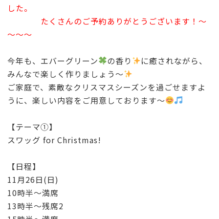
b
r
した。
o
たくさんのご予約ありがとうございます！～
o
～～～
k
今年も、エバーグリーン
の香り
に癒されながら、
みんなで楽しく作りましょう〜
ご家庭で、素敵なクリスマスシーズンを過ごせますよ
うに、楽しい内容をご用意しております〜
【テーマ①】
スワッグ for Christmas!
【日程】
11月26日(日)
10時半〜満席
13時半〜残席2
15時半〜満席