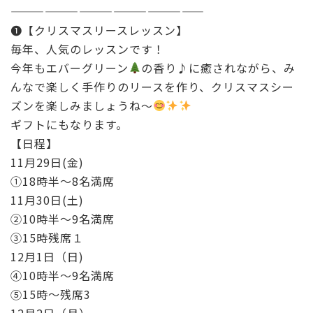
b
r
—————————————————
o
❶【クリスマスリースレッスン】
o
毎年、人気のレッスンです！
今年もエバーグリーン
k
の香り♪に癒されながら、み
んなで楽しく手作りのリースを作り、クリスマスシー
ズンを楽しみましょうね〜
ギフトにもなります。
【日程】
11月29日(金)
①18時半〜8名満席
11月30日(土)
②10時半〜9名満席
③15時残席１
12月1日（日)
④10時半〜9名満席
⑤15時〜残席3
12月2日（月）