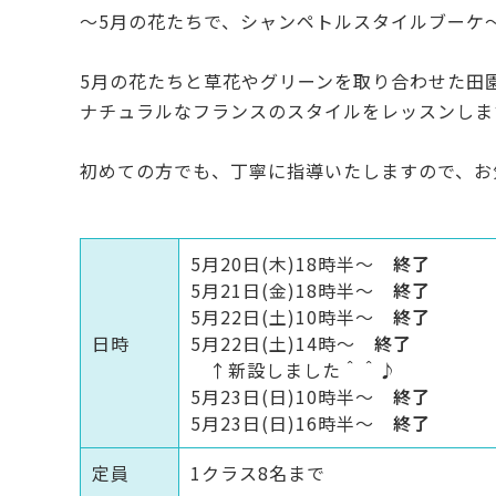
〜5月の花たちで、シャンペトルスタイルブーケ
c
it
e
te
5月の花たちと草花やグリーンを取り合わせた田
b
r
ナチュラルなフランスのスタイルをレッスンしま
o
o
初めての方でも、丁寧に指導いたしますので、お
k
5月20日(木)18時半～
終了
5月21日(金)18時半～
終了
5月22日(土)10時半～
終了
日時
5月22日(土)14時～
終了
↑新設しました＾＾♪
5月23日(日)10時半～
終了
5月23日(日)16時半～
終了
定員
1クラス8名まで