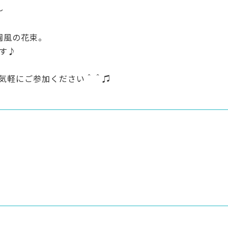
〜
園風の花束。
す♪
気軽にご参加ください＾＾♫