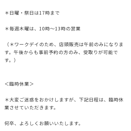
b
r
o
＊日曜・祭日は17時まで
o
＊毎週木曜は、10時～13時の営業
k
（＊ワークデイのため、店頭販売は午前のみになりま
す。午後からも事前予約の方のみ、受取りが可能で
す。）
＜臨時休業＞
＊大変ご迷惑をおかけしますが、下記日程は、臨時休
業させていただきます。
何卒、よろしくお願いいたします。