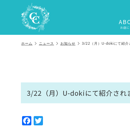
AB
お店に
ホーム
ニュース
お知らせ
3/22（月）U-dokiにて
3/22（月）U-dokiにて紹介さ
F
T
a
w